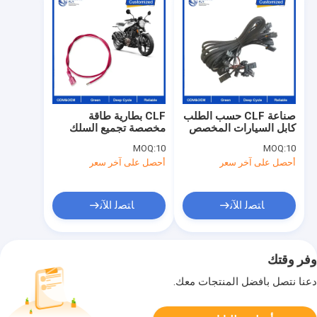
صناعة CLF حسب الطلب
CLF بطارية طاقة
كابل السيارات المخصص
مخصصة تجميع السلك
تجميع خط السلكية
الكهربائي مع 110 187
MOQ:
10
MOQ:
10
السلكية التجميع الكابل
205 250 2.8 4.8 5.2
أحصل على آخر سعر
أحصل على آخر سعر
السيارات السلكية
6.3 وصلة المحطات
السلكية
للدراجات النارية
ﺎﺘﺼﻟ ﺍﻶﻧ
ﺎﺘﺼﻟ ﺍﻶﻧ
وفر وقتك
دعنا نتصل بأفضل المنتجات معك.