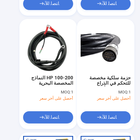
ﺎﺘﺼﻟ ﺍﻶﻧ
ﺎﺘﺼﻟ ﺍﻶﻧ
حزمة سلكية مخصصة
100-200 HP النماذج
للتحكم في الذراع
المخصصة البحرية
الميكانيكية للأدوات
الكهربائية التردد اتصال
MOQ:
1
MOQ:
1
الكهربائية مقاومة العزل
السلك مع 10 مربع النواة
أحصل على آخر سعر
أحصل على آخر سعر
≥5 ميغوم
القصيرة
ﺎﺘﺼﻟ ﺍﻶﻧ
ﺎﺘﺼﻟ ﺍﻶﻧ