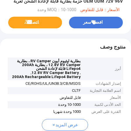
OEM ODM 72V 96V حزمة بطارية قابلة لإعادة الشحن لعربة
الجولف / عربة الجولف / البحرية
الأسعار：قابل للتفاوض
MOQ：10-1000 وحدة
افضل سعر
ﺎﺘﺼﻟ ﺍﻶﻧ
منتوج وصف
بطارية ليثيوم أيون RV Camper ، بطارية
12.8V RV Camper ، بطارية 200Ah
أبرز
Lifepo4 قابلة لإعادة الشحن
,
,
12.8V RV Camper Battery
200Ah Rechargeable Lifepo4 Battery
إصدار الشهادات
CE/ROHS/UL/UN38.3/CB/MSDS
اسم العلامة التجارية
CLTF
الأسعار
قابل للتفاوض
الحد الأدنى لكمية
10-1000 وحدة
القدرة على العرض
1000 وحدة شهريا
عرض المزيد