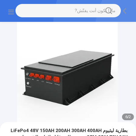
6
/
2
بطارية ليثيوم LiFePo4 48V 150AH 200AH 300AH 400AH