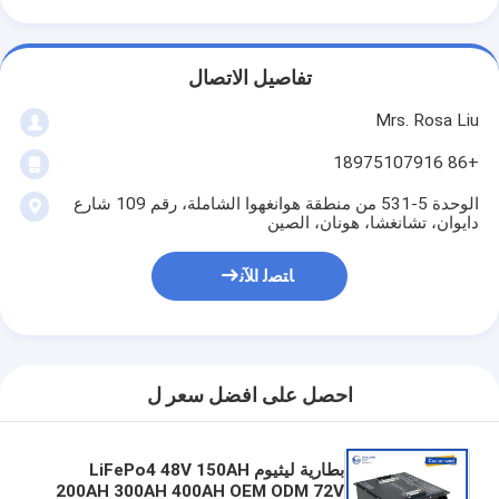
تفاصيل الاتصال
Mrs. Rosa Liu
+86 18975107916
الوحدة 5-531 من منطقة هوانغهوا الشاملة، رقم 109 شارع
دايوان، تشانغشا، هونان، الصين
ﺎﺘﺼﻟ ﺍﻶﻧ
احصل على افضل سعر ل
بطارية ليثيوم LiFePo4 48V 150AH
200AH 300AH 400AH OEM ODM 72V