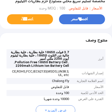
مخصصة تسليم سريع محلي مستودع حزم بطاريات الليثيوم
الأسعار：قابل للتفاوض
MOQ：100 وحدة
افضل سعر
ﺎﺘﺼﻟ ﺍﻶﻧ
منتوج وصف
3.7 فولت 18650 خلية بطارية ، خلية بطارية
خالية من التلوث 18650 ، خلية بطارية ليثيوم
أبرز
أيون 2200 مللي أمبير
,
,
Pollution Free 18650 Battery Cell
2200mah Lithium Ion Battery Cell
CE,ROHS,FCC,IEC62133,MSDS,UN38.3,
إصدار الشهادات
UL, etc
اسم العلامة التجارية
Chalong Fly
الأسعار
قابل للتفاوض
الحد الأدنى لكمية
100 وحدة
القدرة على العرض
10000 وحدة شهريا
عرض المزيد