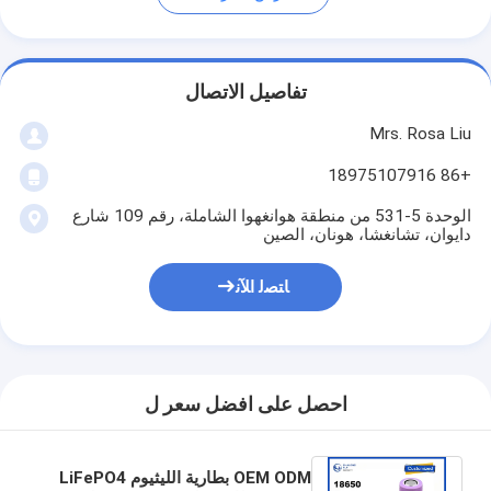
تفاصيل الاتصال
Mrs. Rosa Liu
+86 18975107916
الوحدة 5-531 من منطقة هوانغهوا الشاملة، رقم 109 شارع
دايوان، تشانغشا، هونان، الصين
ﺎﺘﺼﻟ ﺍﻶﻧ
احصل على افضل سعر ل
OEM ODM بطارية الليثيوم LiFePO4