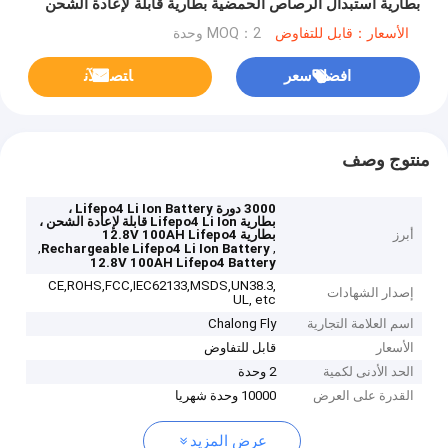
بطارية استبدال الرصاص الحمضية بطارية قابلة لإعادة الشحن
مع BMS مدمج
الأسعار：قابل للتفاوض
MOQ：2 وحدة
افضل سعر
ﺎﺘﺼﻟ ﺍﻶﻧ
منتوج وصف
3000 دورة Lifepo4 Li Ion Battery ،
بطارية Lifepo4 Li Ion قابلة لإعادة الشحن ،
أبرز
بطارية 12.8V 100AH ​​Lifepo4
,
,
Rechargeable Lifepo4 Li Ion Battery
12.8V 100AH Lifepo4 Battery
CE,ROHS,FCC,IEC62133,MSDS,UN38.3,
إصدار الشهادات
UL, etc
اسم العلامة التجارية
Chalong Fly
الأسعار
قابل للتفاوض
الحد الأدنى لكمية
2 وحدة
القدرة على العرض
10000 وحدة شهريا
عرض المزيد