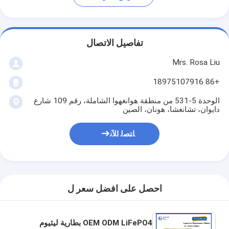
تفاصيل الاتصال
Mrs. Rosa Liu
+86 18975107916
الوحدة 5-531 من منطقة هوانغهوا الشاملة، رقم 109 شارع
دايوان، تشانغشا، هونان، الصين
ﺎﺘﺼﻟ ﺍﻶﻧ
احصل على افضل سعر ل
OEM ODM LiFePO4 بطارية ليثيوم