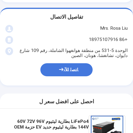
تفاصيل الاتصال
Mrs. Rosa Liu
+86 18975107916
الوحدة 5-531 من منطقة هوانغهوا الشاملة، رقم 109 شارع
دايوان، تشانغشا، هونان، الصين
ﺎﺘﺼﻟ ﺍﻶﻧ
احصل على افضل سعر ل
LiFePo4 بطارية ليثيوم 60V 72V 96V
144V بطارية ليثيوم حديد EV حزمة OEM
ODM 100AH ​​200AH 300AH 400AH