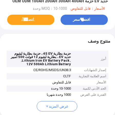
حديد EV حزمة OEM ODM 100AH ​​200AH 300AH 400AH
Lifepo4 البطارية
الأسعار：قابل للتفاوض
MOQ：10-1000 وحدة
افضل سعر
ﺎﺘﺼﻟ ﺍﻶﻧ
منتوج وصف
حزمة بطارية 4S EV ، حزمة بطارية ليثيوم
حديد EV ، بطارية ليثيوم 12 فولت 500 أمبير
أبرز
,
,
Lithium Iron EV Battery Pack
12V 500Ah Lithium Battery
إصدار الشهادات
CE/ROHS/MSDS/UN38.3
اسم العلامة التجارية
CLTF
الأسعار
قابل للتفاوض
الحد الأدنى لكمية
10-1000 وحدة
القدرة على العرض
1000 وحدة شهريا
عرض المزيد