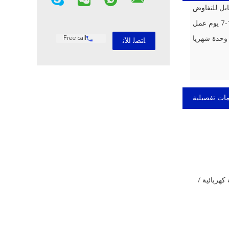
بل للتفاوض
وم عمل
Free call
ات تفصيلية
كهربائية /