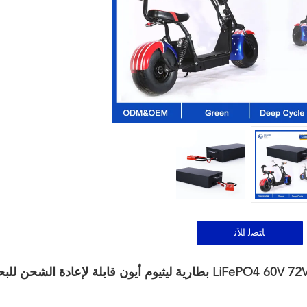
ﺎﺘﺼﻟ ﺍﻶﻧ
بطارية الليثيوم LiFePO4 60V 72V 96V 80AH 120AH OEM ODM بطارية ليثيوم أيون قابلة لإعادة الشح