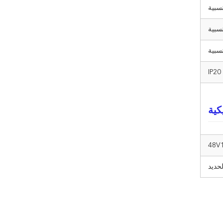
IP20
كية
48V1
لحديد