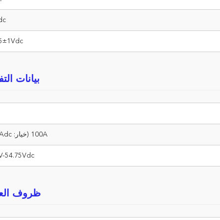
dc
75±1Vdc
بيانات التف
100A (خيار: 100Adc)
V-54.75Vdc
ظروف الع