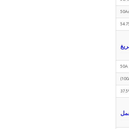
50A
54.
ريغ
50A
37.5
مل