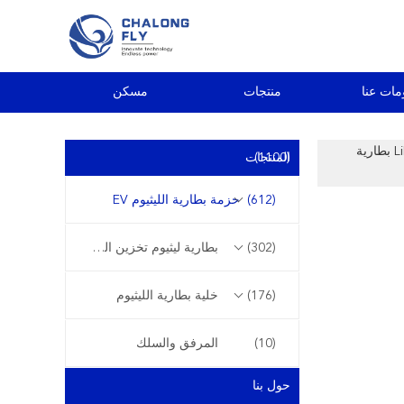
مات عنا
منتجات
مسكن
بطارية الليثيوم LiFePO4 60V 72V 96V 80AH 120AH OEM ODM بطارية
(1100)
المنتجات
(612)
حزمة بطارية الليثيوم EV
(302)
بطارية ليثيوم تخزين الطاقة
(176)
خلية بطارية الليثيوم
(10)
المرفق والسلك
حول بنا