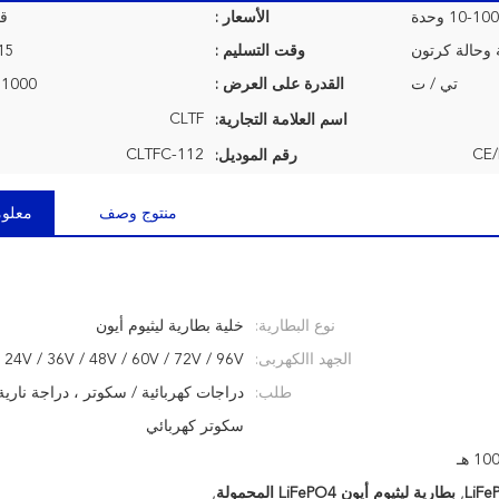
10-10 وحدة
الأسعار :
قا
 وحالة كرتون
وقت التسليم :
7-15 ي
تي / ت
القدرة على العرض :
1000 وحدة شهريا
CLTF
اسم العلامة التجارية:
CLTFC-112
CE/
رقم الموديل:
منتوج وصف
معلوم
نوع البطارية:
خلية بطارية ليثيوم أيون
الجهد االكهربى:
24V / 36V / 48V / 60V / 72V / 96V
طلب:
دراجات كهربائية / سكوتر ، دراجة نارية 
سكوتر كهربائي
,
بطارية ليثيوم أيون LiFePO4 المحمولة
,