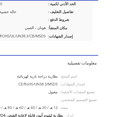
الحد الأدنى لكمية :
00
تفاصيل التغليف :
حالة خشبية
شروط الدفع :
هونان ، الصين
مكان المنشأ:
ROHS/UL/UN38.3/CB/MSDS
إصدار الشهادات:
معلومات تفصيلية
اسم المنتج:
بطارية دراجة نارية كهربائية
إصدار الشهادات:
CE/RoHS/UN38.3/MSDS
تصنيع المعدات الأصلية/
مقبول
تصنيع التصميم الشخصي:
سعة:
12 هـ / 20 هـ / 40 هـ / 60 هـ / 80 هـ / 100 هـ
إبراز:
بطارية ليثيوم أيون قابلة لإعادة الشحن LiFePO4