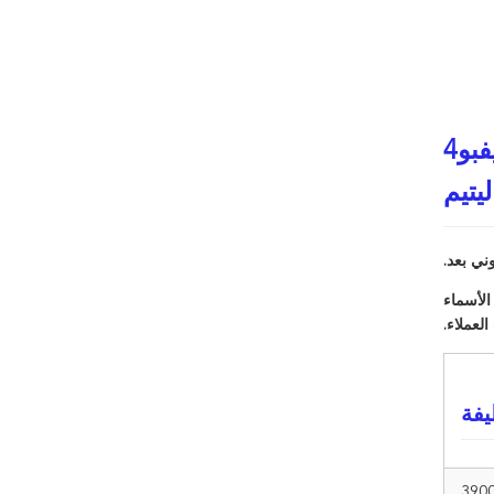
بطارية 60 فولت 72 فولت 20 أيه إيه 30 أيه إيه 45 أيه 50 أيه 65 أيه 80 أيه لايفبو4
ليتيم
ني بعد.
ن الأسماء
لعملاء.
يفة
390