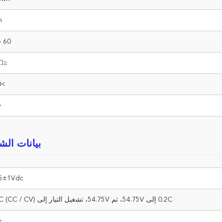
h
60 فولت
≤22mΩ
>6000
%
بيانات ال
75±1Vdc
0.2C إلى 54.75V، ثم 54.75V، تشغيل التيار إلى 0.02C (CC / CV)
0A