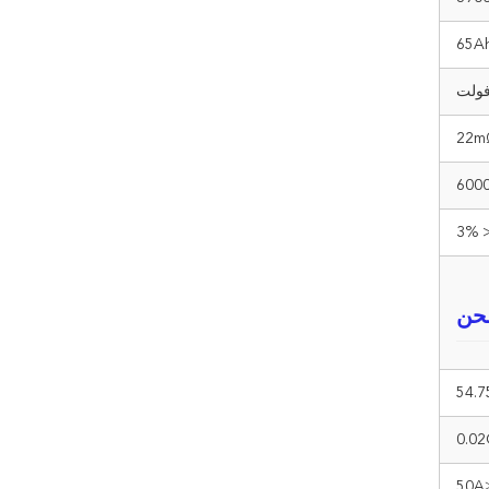
65A
< 3
شحن
54.
≤5