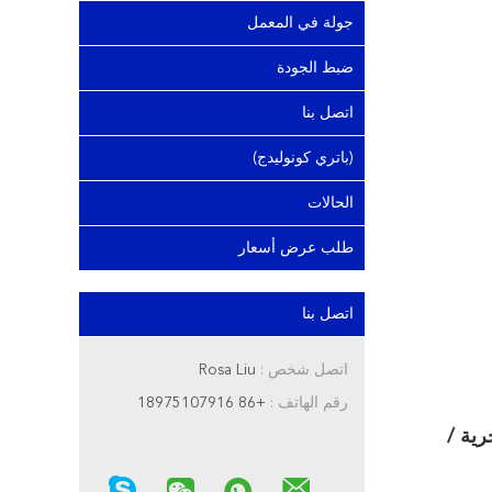
جولة في المعمل
ضبط الجودة
اتصل بنا
(باتري كونوليدج)
الحالات
طلب عرض أسعار
اتصل بنا
اتصل شخص :
Rosa Liu
رقم الهاتف :
+86 18975107916
ن للبحرية /