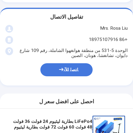
تفاصيل الاتصال
Mrs. Rosa Liu
+86 18975107916
الوحدة 5-531 من منطقة هوانغهوا الشاملة، رقم 109 شارع
دايوان، تشانغشا، هونان، الصين
ﺎﺘﺼﻟ ﺍﻶﻧ
احصل على افضل سعر ل
LiFePo4 بطارية ليثيوم 24 فولت 36 فولت
48 فولت 60 فولت 72 فولت بطارية ليثيوم
أيون EV حزمة بطارية 30AH 50AH 60AH