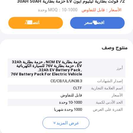
72 فولت بطارية ليثيوم أيون EV حزمة بطارية 30AH 50AH
60AH OEM ODM بطارية سكوتر كهربائي
الأسعار：قابل للتفاوض
MOQ：10-1000 وحدة
افضل سعر
ﺎﺘﺼﻟ ﺍﻶﻧ
منتوج وصف
حزمة بطارية NCM EV ، حزمة بطارية 32Ah
EV ، حزمة بطارية 76V للسيارة الكهربائية
أبرز
,
,
32Ah EV Battery Pack
76V Battery Pack For Electric Vehicle
إصدار الشهادات
CE/CB/UL/UN38.3
اسم العلامة التجارية
CLTF
الأسعار
قابل للتفاوض
الحد الأدنى لكمية
10-1000 وحدة
القدرة على العرض
1000 وحدة شهريا
عرض المزيد