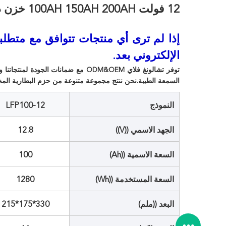
12 فولت 100AH 150AH 200AH خزن دورة عميقة Lifepo4 بطارية الليثيوم
إذا لم ترى أي منتجات تتوافق مع متطلبات
الإلكتروني بعد.
توفر تشالونغ فلاي ODM&OEM مع ضمانات
السمعة الطيبة.نحن ننتج مجموعة متنوعة من حزم البطارية ال
النموذج
LFP100-12
الجهد الاسمي ((V))
12.8
السعة الاسمية ((Ah)
100
السعة المستخدمة ((Wh)
1280
البعد ((ملم)
330*175*215