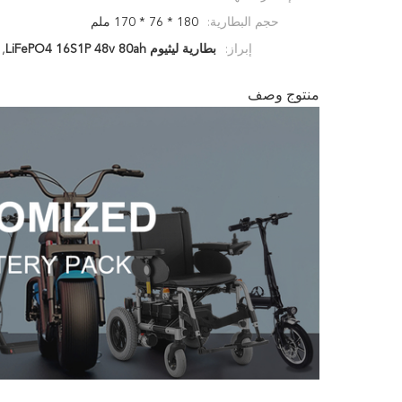
حجم البطارية:
180 * 76 * 170 ملم
إبراز:
بطارية ليثيوم LiFePO4 16S1P 48v 80ah
,
منتوج وصف