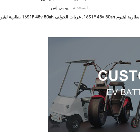
استخدام:
يو بي إس
بطارية ليثيوم 16S1P 48v 80ah
,
عربات الجولف 16S1P 48v 80ah بطارية ليثيوم