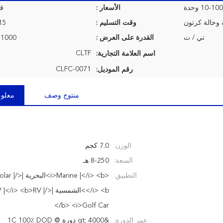
10-10 وحدة
الأسعار :
قا
 وحالة كرتون
وقت التسليم :
7-15 ي
تي / ت
القدرة على العرض :
1000 وحدة شهريا
CLTF
اسم العلامة التجارية:
CLFC-0071
رقم الموديل:
منتوج وصف
معلوم
الوزن:
7.0 كجم
السعة:
8-250 هـ
التطبيق:
<Marine |</i> <b
</i> <b>الشمسية |</> <b>RV
</b> <i>Golf Car
عمر الدورة:
&gt; 4000 دورة @ 1C 100٪ DOD