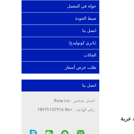
جولة في المعمل
ضبط الجودة
اتصل بنا
(باتري كونوليدج)
الحالات
طلب عرض أسعار
اتصل بنا
اتصل شخص :
Rosa Liu
رقم الهاتف :
+86 18975107916
ليثيوم OEM ODM 12V 100Ah 150Ah 200Ah بطارية دورة عميقة للبحرية / الشمسية / RV / عربة