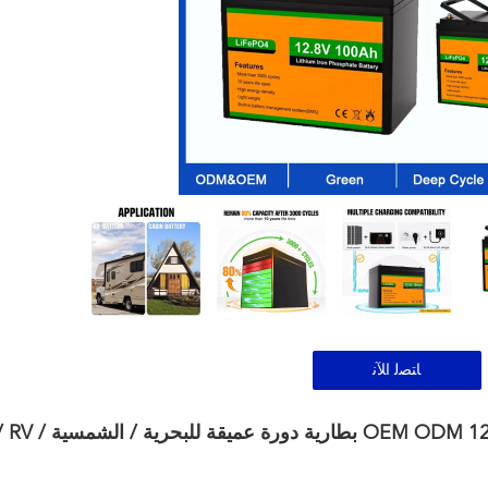
ﺎﺘﺼﻟ ﺍﻶﻧ
LiFePo4 بطارية 