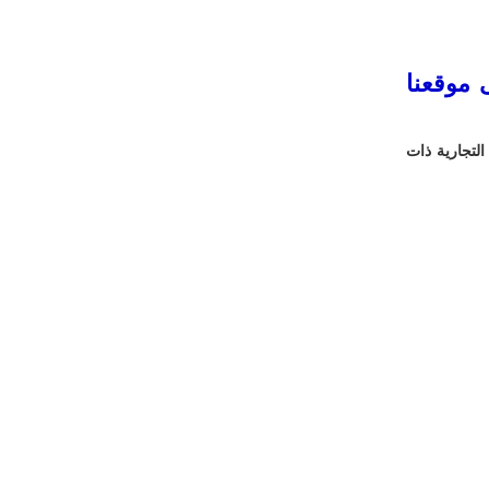
 موقعنا
اء التجارية ذات