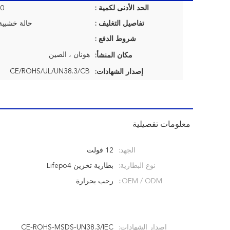
الحد الأدنى لكمية :
00
تفاصيل التغليف :
حالة خشبية
شروط الدفع :
هونان ، الصين
مكان المنشأ:
CE/ROHS/UL/UN38.3/CB
إصدار الشهادات:
معلومات تفصيلية
الجهد:
12 فولت
نوع البطارية:
بطارية تخزين Lifepo4
OEM / ODM::
رحب بحرارة
إصدار الشهادات:
CE-ROHS-MSDS-UN38.3/IEC