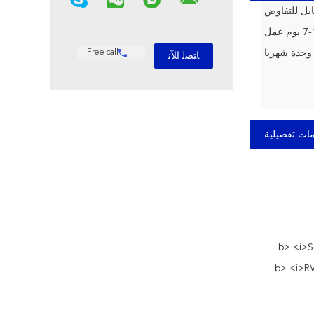
بل للتفاوض
وم عمل
Free call
ات تفصيلية
i>>البحرية |</b> <i>Solar |
b> <i>RV |</i |