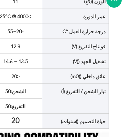
الوزن ((كغ)
11
عمر الدورة
≥4000 @ 25°C
درجة حرارة العمل °C
-20~55
فولتاج التفريغ (V)
12.8
تشغيل الجهد ((V)
13.5 ~ 14.6
عائق داخلي ((mΩ)
≤20
تيار الشحن / التفريغ (أ)
الشحن:50
التفريغ:50
20
حياة التصميم ((سنوات)