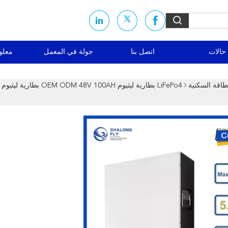
حالات
اتصل بنا
جولة في المعمل
معلو
طاقة السكنية
LiFePo4 بطارية ليثيوم OEM ODM 48V 100AH ​​بطار