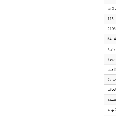
113
40
ب 65
 نهاية