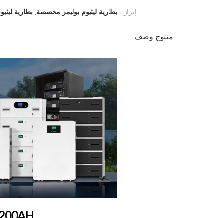
إبراز:
بطارية ليثيوم بوليمر مخصصة
,
بطارية ليثيوم ب
منتوج وصف
48V 100AH ​​200AH ت