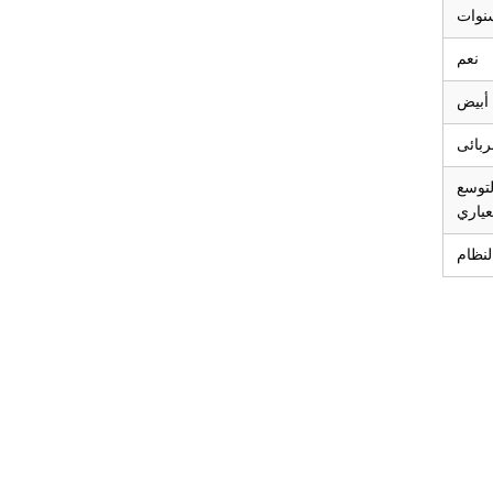
نعم
أبيض
لتوسع
عياري