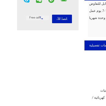
بل للتفاوض
وم عمل
Free call
ات تفصيلية
نيات
هربائية /