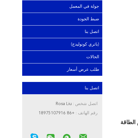
جولة في المعمل
ضبط الجودة
اتصل بنا
(باتري كونوليدج)
الحالات
طلب عرض أسعار
اتصل بنا
اتصل شخص :
Rosa Liu
رقم الهاتف :
+86 18975107916
لشمسية حزمة المنزل 5KWH قدرة لنظام الطاقة