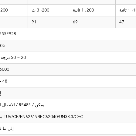
ثانية
200، 1 ثانية
200، 3 ث
200، 3 ث
91
69
47
928*555*210
.5~54
-20 ~ 50 درجة مئوية
6000 دورة
48 خامسا
إ
يمكن / RS485 / الاتصال الجاف
TUV/CE/EN62619/IEC62040/UN38.3/CEC معتمدة
إلى ما لا