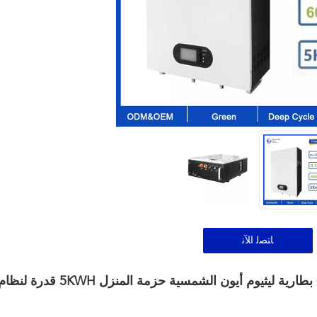
ﺎﺘﺼﻟ ﺍﻶﻧ
LiFePo4 بطارية ليثيوم OEM ODM 48V 100AH ​​بطارية ليثيوم أيون ا