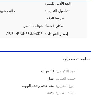
الحد الأدنى لكمية :
تفاصيل التغليف :
حالة خشبية
شروط الدفع :
هونان ، الصين
مكان المنشأ:
CE/RoHS/UN38.3/MSDS
إصدار الشهادات:
معلومات تفصيلية
الجهد االكهربى:
48 فولت
حسب الطلب:
يقبل
نوع التخزين:
بيئة جافة وجيدة التهوية
نسبة الشحن:
100%