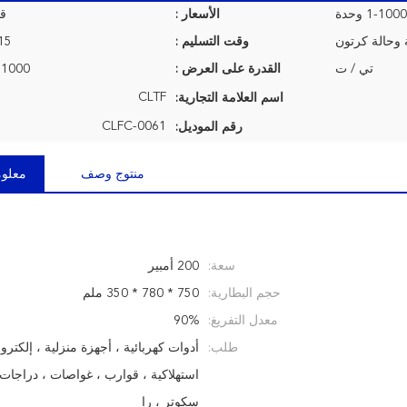
1-1000 وحدة
الأسعار :
قا
 وحالة كرتون
وقت التسليم :
7-15 ي
تي / ت
القدرة على العرض :
1000 وحدة شهريا
CLTF
اسم العلامة التجارية:
CLFC-0061
رقم الموديل:
منتوج وصف
معلوم
سعة:
200 أمبير
حجم البطارية:
750 * 780 * 350 ملم
معدل التفريغ:
90%
طلب:
أدوات كهربائية ، أجهزة منزلية ، إلكترو
استهلاكية ، قوارب ، غواصات ، دراجات ك
سكوتر ، را