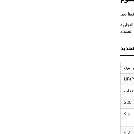
نا بعد.
 التجارية
لعملاء.
حديد
LiFe
200
9.6
4.8