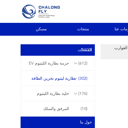
مات عنا
منتجات
مسكن
لشمسية RV شاحنة معسكر القوارب
(1100)
المنتجات
(612)
حزمة بطارية الليثيوم EV
(302)
بطارية ليثيوم تخزين الطاقة
(176)
خلية بطارية الليثيوم
(10)
المرفق والسلك
حول بنا