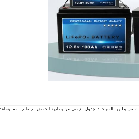
ياة دورة أطول بـ20 مرة وأطول بـ5 مرات من بطارية السباحة/الجدول الزمني من بطارية الحمض الرصاص، مما ي