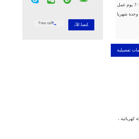
وم عمل
Free call
ات تفصيلية
كهربائية ،