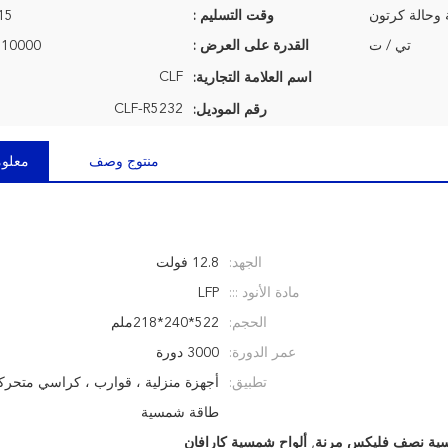
 وحالة كرتون
وقت التسليم :
7-15 ي
تي / ت
القدرة على العرض :
10000 وحدة شهريا
CLF
اسم العلامة التجارية:
CLF-R5232
رقم الموديل:
منتوج وصف
معلوم
الجهد:
12.8 فولت
مادة الأنود :::
LFP
الحجم:
522*240*218ملم
عمر الدورة:
3000 دورة
تطبيق:
أجهزة منزلية ، قوارب ، كراسي متحركة 
طاقة شمسية
ية نصف فليكس مرنة
,
ألواح شمسية كارافان