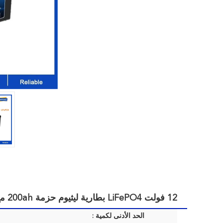
12 فولت LiFePO4 بطارية ليثيوم حزمة 200ah مع BMS للطاقة الشمسية RV شاحنة معسكر القوارب رافعة شوكية
الحد الأدنى لكمية :