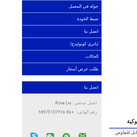
جولة في المعمل
ضبط الجودة
اتصل بنا
(باتري كونوليدج)
الحالات
طلب عرض أسعار
اتصل بنا
اتصل شخص :
Rosa Liu
رقم الهاتف :
+86 18975107916
بل للتفاوض