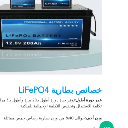
خصائص بطارية LiFePO4
عمر دورة أطول:
توفر ح
تكلفة الاستبدال وتخفيض التكلفة الإجمالية للملكية.
وزن أخف:
حوالي 40% من وزن بطارية رصاص حمض مماثلة.