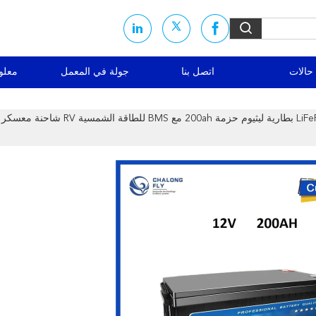
حالات
اتصل بنا
جولة في المعمل
معلو
12 فولت LiFePO4 بطارية ليثيوم حزمة 200ah مع BMS للطاقة ا