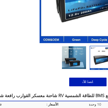
ﺎﺘﺼﻟ ﺍﻶﻧ
10 وحدة
الأسعار :
قا