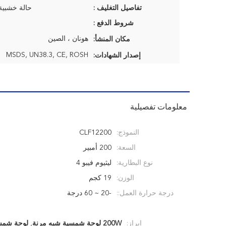
تفاصيل التغليف :
حالة خشبية
شروط الدفع :
هونان ، الصين
مكان المنشأ:
MSDS, UN38.3, CE, ROSH
إصدار الشهادات:
معلومات تفصيلية
النموذج:
CLF12200
السعة:
200 أمبير
نوع البطارية:
ليثيوم فيبو 4
الوزن:
19 كجم
درجة حرارة العمل::
-20 ~ 60 درجة
إبراز:
200W لوحة شمسية شبه مرنة
,
لوحة شمس