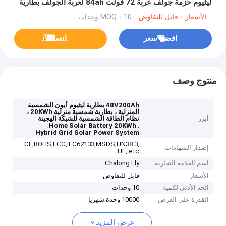
ليثيوم حزمة جولف عربة 72 فولت 84ah لعربة الجولف بطارية
سكوتر كهربائي
الأسعار：قابل للتفاوض
MOQ：10 وحدات
افضل سعر
ﺎﺘﺼﻟ ﺍﻶﻧ
منتوج وصف
48V200Ah بطارية ليثيوم أيون الشمسية
المنزلية ، بطارية شمسية منزلية 20KWh ،
أبرز
نظام الطاقة الشمسية للشبكة الهجينة
,
,
Home Solar Battery 20KWh
Hybrid Grid Solar Power System
CE,ROHS,FCC,IEC62133,MSDS,UN38.3,
إصدار الشهادات
UL, etc
اسم العلامة التجارية
Chalong Fly
الأسعار
قابل للتفاوض
الحد الأدنى لكمية
10 وحدات
القدرة على العرض
10000 وحدة شهريا
عرض المزيد