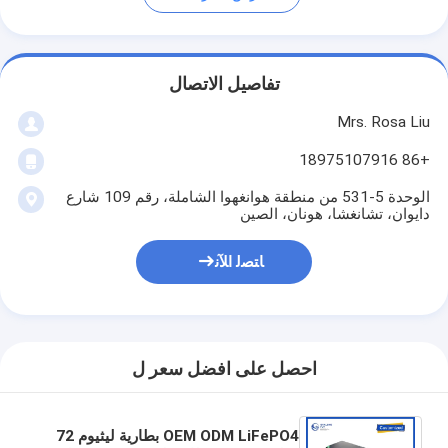
تفاصيل الاتصال
Mrs. Rosa Liu
+86 18975107916
الوحدة 5-531 من منطقة هوانغهوا الشاملة، رقم 109 شارع
دايوان، تشانغشا، هونان، الصين
ﺎﺘﺼﻟ ﺍﻶﻧ
احصل على افضل سعر ل
OEM ODM LiFePO4 بطارية ليثيوم 72