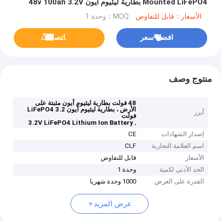
Mounted LiFePO4 بطارية ليثيوم أيون 48v 100ah 3.2V
ESS
الأسعار：قابل للتفاوض
MOQ：وحدة 1
افضل سعر
ﺎﺘﺼﻟ ﺍﻶﻧ
منتوج وصف
48 فولت بطارية ليثيوم أيون مثبتة على
الأرض ، بطارية ليثيوم أيون LiFePO4 3.2
أبرز
فولت
,
3.2V LiFePO4 Lithium Ion Battery
إصدار الشهادات
CE
اسم العلامة التجارية
CLF
الأسعار
قابل للتفاوض
الحد الأدنى لكمية
وحدة 1
القدرة على العرض
1000 وحدة شهريا
عرض المزيد