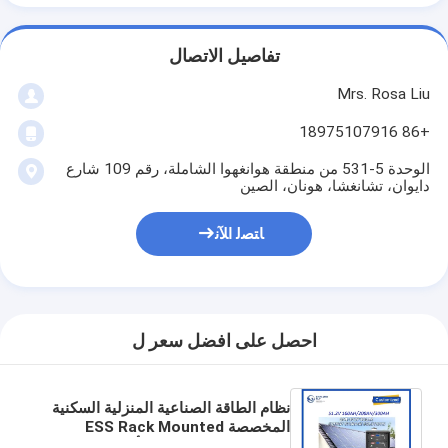
تفاصيل الاتصال
Mrs. Rosa Liu
+86 18975107916
الوحدة 5-531 من منطقة هوانغهوا الشاملة، رقم 109 شارع
دايوان، تشانغشا، هونان، الصين
ﺎﺘﺼﻟ ﺍﻶﻧ
احصل على افضل سعر ل
نظام الطاقة الصناعية المنزلية السكنية
المخصصة ESS Rack Mounted
LiFePO4 بطارية ليثيوم أيون 48v