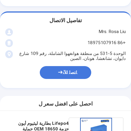
تفاصيل الاتصال
Mrs. Rosa Liu
+86 18975107916
الوحدة 5-531 من منطقة هوانغهوا الشاملة، رقم 109 شارع
دايوان، تشانغشا، هونان، الصين
ﺎﺘﺼﻟ ﺍﻶﻧ
احصل على افضل سعر ل
Lifepo4 بطارية ليثيوم أيون
حزمة OEM 18650 حماية