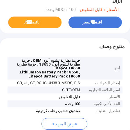
الزائد
الأسعار：قابل للتفاوض
MOQ：100 وحدة
افضل سعر
ﺎﺘﺼﻟ ﺍﻶﻧ
منتوج وصف
حزمة بطارية ليثيوم أيون OEM ، حزمة
بطارية ليثيوم أيون 18650 ، حزمة بطارية
أبرز
Lifepo4 18650
,
,
18650 Lithium Ion Battery Pack
18650 Lifepo4 Battery Pack
إصدار الشهادات
CB, UL, CE, ROHS,UN38.3, MSDS, BIS
اسم العلامة التجارية
CLTF/OEM
الأسعار
قابل للتفاوض
الحد الأدنى لكمية
100 وحدة
تفاصيل التغليف
صندوق خشبي وعلب كرتونية
عرض المزيد