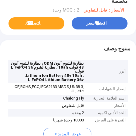
مخصصة
الأسعار：قابل للتفاوض
MOQ：2 وحدة
افضل سعر
ﺎﺘﺼﻟ ﺍﻶﻧ
منتوج وصف
بطارية ليثيوم أيون ODM ، بطارية ليثيوم أيون
48 فولت 10ah ، بطارية ليثيوم LiFePO4 36
أبرز
فولت
,
,
Lithium Ion Battery 48v 10ah
LiFePO4 Lithium Battery 36v
CE,ROHS,FCC,IEC62133,MSDS,UN38.3,
إصدار الشهادات
UL, etc
اسم العلامة التجارية
Chalong Fly
الأسعار
قابل للتفاوض
الحد الأدنى لكمية
2 وحدة
القدرة على العرض
10000 وحدة شهريا
عرض المزيد