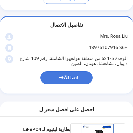
تفاصيل الاتصال
Mrs. Rosa Liu
+86 18975107916
الوحدة 5-531 من منطقة هوانغهوا الشاملة، رقم 109 شارع
دايوان، تشانغشا، هونان، الصين
ﺎﺘﺼﻟ ﺍﻶﻧ
احصل على افضل سعر ل
بطارية ليثيوم لـ LiFePO4