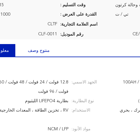
 وحالة كرتون
وقت التسليم :
7-15 ي
تي / ت
القدرة على العرض :
1000 وحدة شهريا
CLTF
اسم العلامة التجارية:
CLF-0011
CE/
رقم الموديل:
منتوج وصف
معلوم
100AH ​​
الجهد الاسمي:
فولت / 96 فولت
نوع البطارية:
بطارية LIFEPO4 الليثيوم
، كرسي متحرك ، بحري
الاستخدام:
RV ، تخزين الطاقة ، المعدات الخارجية ، الإضاءة
مواد الأنود:
NCM / LFP