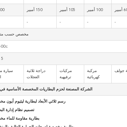
 أمبير
100 أمبير
105 أمبير
150 أمبير
200 أم
-
-
-
-
مخصص حسب متطل
≥3500 مرة
5 سنوات
 جولف
مركبة
مركبات
دراجة ثلاثية
سيارة م
كهربائية
ترفيهية
العجلات
ا
الشركة المصنعة لحزم البطاريات المخصصة الأساسية في
رسم ثلاثي الأبعاد لبطارية ليثيوم أيون م
تصميم نظام إدارة البط
بطارية مقاومة للماء م