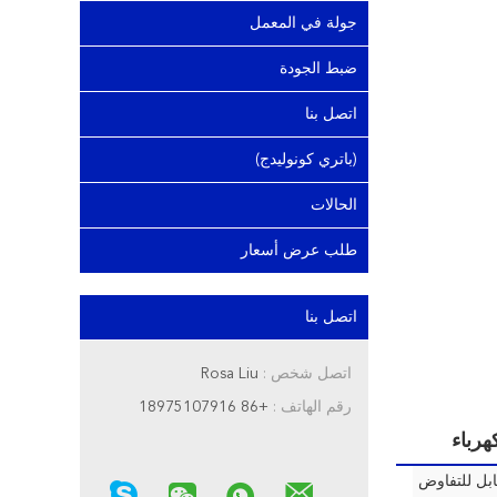
جولة في المعمل
ضبط الجودة
اتصل بنا
(باتري كونوليدج)
الحالات
طلب عرض أسعار
اتصل بنا
اتصل شخص :
Rosa Liu
رقم الهاتف :
+86 18975107916
بل للتفاوض