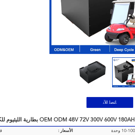
ﺎﺘﺼﻟ ﺍﻶﻧ
10-10 وحدة
الأسعار :
قا