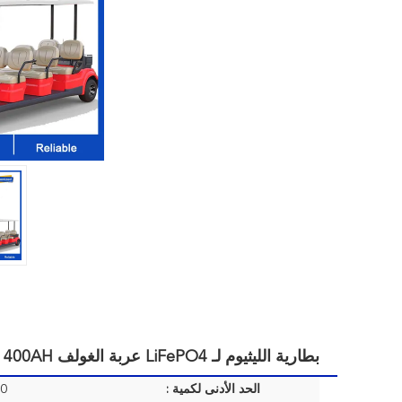
بطارية الليثيوم لـ LiFePO4 عربة الغولف OEM ODM 48V 72V 300V 600V 180AH 400AH بطارية الليثيوم للكهرباء
الحد الأدنى لكمية :
00