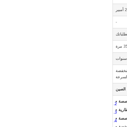
بير
-
باتك
نخفضة
لسرعة
 الصين
خصصة
ارية
خصصة