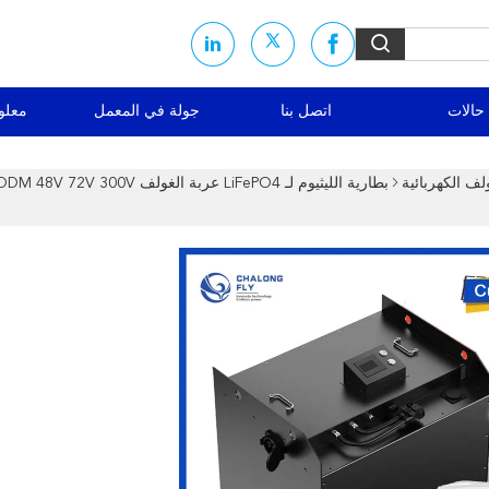
حالات
اتصل بنا
جولة في المعمل
معلو
لف الكهربائية
بطارية الليثيوم لـ LiFePO4 عربة الغولف V 300V