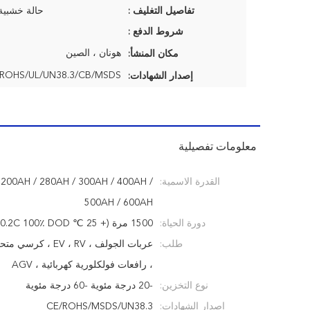
تفاصيل التغليف :
حالة خشبية
شروط الدفع :
هونان ، الصين
مكان المنشأ:
ROHS/UL/UN38.3/CB/MSDS
إصدار الشهادات:
معلومات تفصيلية
القدرة الاسمية:
/ 200AH / 280AH / 300AH / 400AH /
500AH / 600AH
دورة الحياة:
1500 مرة (+ 25 ℃ 0.2C 100٪ DOD）
طلب:
عربات الجولف ، EV ، RV 
، رافعات فولكلورية كهربائية ، AGV
نوع التخزين:
-20 درجة مئوية -60 درجة مئوية
إصدار الشهادات:
CE/ROHS/MSDS/UN38.3