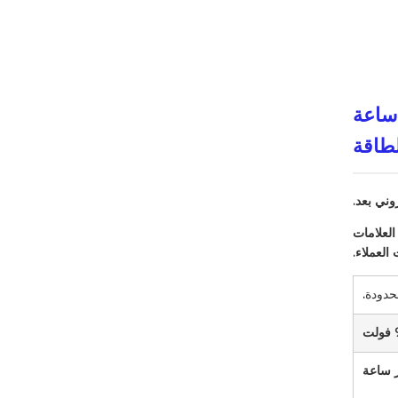
 فولت 72 فولت 96 فولت 150 أمبير ساعة
وني بعد.
من العلامات
العملاء.
محدودة
.