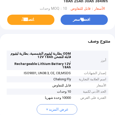
18Ah 25Ah 30Ah 384Wh
الأسعار：قابل للتفاوض
MOQ：10 وحدات
افضل سعر
ﺎﺘﺼﻟ ﺍﻶﻧ
منتوج وصف
ODM بطارية ليثيوم الشمسية، بطارية ليثيوم
قابلة للشحن 12V 18Ah
أبرز
,
Rechargeable Lithium Battery 12V
18Ah
إصدار الشهادات
ISO9001, UN38.3, CE, CB,MSDS
اسم العلامة التجارية
Chalong Fly
الأسعار
قابل للتفاوض
الحد الأدنى لكمية
10 وحدات
القدرة على العرض
10000 وحدة شهريا
عرض المزيد