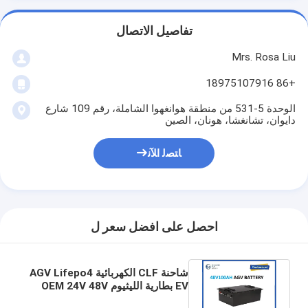
تفاصيل الاتصال
Mrs. Rosa Liu
+86 18975107916
الوحدة 5-531 من منطقة هوانغهوا الشاملة، رقم 109 شارع
دايوان، تشانغشا، هونان، الصين
ﺎﺘﺼﻟ ﺍﻶﻧ
احصل على افضل سعر ل
شاحنة CLF الكهربائية AGV Lifepo4
EV بطارية الليثيوم OEM 24V 48V
100Ah 200Ah 300Ah 50Ah