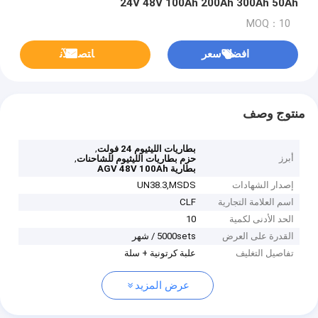
24V 48V 100Ah 200Ah 300Ah 50Ah
MOQ：10
افضل سعر
ﺎﺘﺼﻟ ﺍﻶﻧ
منتوج وصف
,
بطاريات الليثيوم 24 فولت
أبرز
,
حزم بطاريات الليثيوم للشاحنات
بطارية AGV 48V 100Ah
إصدار الشهادات
UN38.3,MSDS
اسم العلامة التجارية
CLF
الحد الأدنى لكمية
10
القدرة على العرض
5000sets / شهر
تفاصيل التغليف
علبة كرتونية + سلة
عرض المزيد