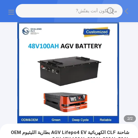
2
/
2
شاحنة CLF الكهربائية AGV Lifepo4 EV بطارية الليثيوم OEM