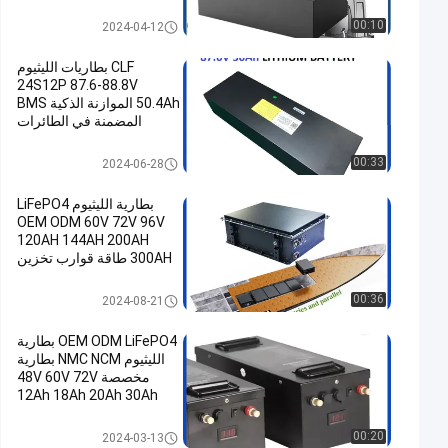
الغولف السيارات مع شاحن
BMS
OEM Battery Pack
00:10
2024-04-12
CLF بطاريات الليثيوم
24S12P 87.6-88.8V
50.4Ah الموازنة الذكية BMS
المضمنة في الطائرات
OEM Battery Pack
00:33
2024-06-28
بطارية الليثيوم LiFePO4
OEM ODM 60V 72V 96V
120AH 144AH 200AH
300AH طاقة قوارب تخزين
الطاقة بطارية ليثيوم أيون
OEM Battery Pack
00:36
2024-08-21
OEM ODM LiFePO4 بطارية
الليثيوم NMC NCM بطارية
مخصصة 48V 60V 72V
12Ah 18Ah 20Ah 30Ah
40Ah 60Ah
OEM Battery Pack
00:20
2024-03-13