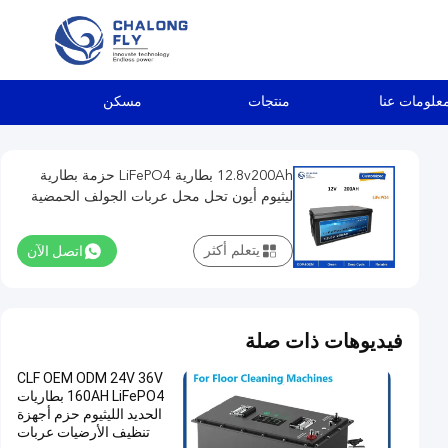
علومات عنا
منتجات
مسكن
12.8v200Ah بطارية LiFePO4 حزمة بطارية
ليثيوم أيون تحل محل عربات الجولف الحمضية
الرصاصية ، حافلة لمشاهدة معالم المدينة ،
مركبة كهربائية
اتصل الآن
يتعلم أكثر
فيديوهات ذات صلة
CLF OEM ODM 24V 36V
160AH LiFePO4 بطاريات
الحديد الليثيوم حزم أجهزة
تنظيف الأرضيات عربات