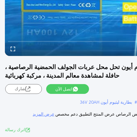
L حزمة بطارية ليثيوم أيون تحل محل عربات الجولف الحمضية الرصاصية ،
حافلة لمشاهدة معالم المدينة ، مركبة كهربائية
اتصل الآن
شارك
#
بطارية ليثيوم أيون 36V 20AH
عرض المزيد
اترك رسالة