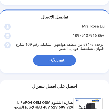
تفاصيل الاتصال
Mrs. Rosa Liu
+86 18975107916
الوحدة 5-531 من منطقة هوانغهوا الشاملة، رقم 109 شارع
دايوان، تشانغشا، هونان، الصين
ﺎﺘﺼﻟ ﺍﻶﻧ
احصل على افضل سعر ل
بطارية الليثيوم LiFePO4 OEM ODM
48V 52V 60V 72V قابلة لإعادة الشحن