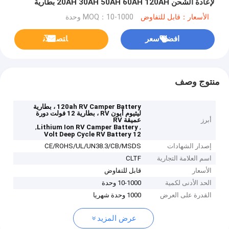
لإعادة الشحن 20AH 30AH 50AH 60AH 120AH بطارية
ليثيوم أيون إلكترونية
الأسعار：قابل للتفاوض
MOQ：10-1000 وحدة
افضل سعر
ﺎﺘﺼﻟ ﺍﻶﻧ
منتوج وصف
120ah RV Camper Battery ، بطارية
ليثيوم أيون RV ، بطارية 12 فولت دورة
أبرز
عميقة RV
,
,
Lithium Ion RV Camper Battery
12 Volt Deep Cycle RV Battery
إصدار الشهادات
CE/ROHS/UL/UN38.3/CB/MSDS
اسم العلامة التجارية
CLTF
الأسعار
قابل للتفاوض
الحد الأدنى لكمية
10-1000 وحدة
القدرة على العرض
1000 وحدة شهريا
عرض المزيد