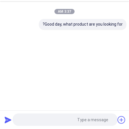
3:37 AM
Good day, what product are you looking for?
بطارية الليثيوم LiFePO4 OEM ODM 48V 52V 60V 72V قابلة
لإعادة الشحن 20AH 30AH 50AH 60AH 120AH بطارية ليثيوم
أيون إلكترونية
حزمة بطارية الليثيوم EV
2024-06-20
2 المشاهدات